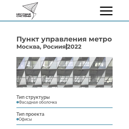
ПРОЕКТЫ
Пункт управления метро
УСЛУГИ
Москва, Росиия
2022
СЕТЧАТАЯ КОНСТРУКЦИЯ
О НАС
КОНТАКТЫ
ENG
РУС
AR
Тип структуры
Фасадная оболочка
Тип проекта
Офисы